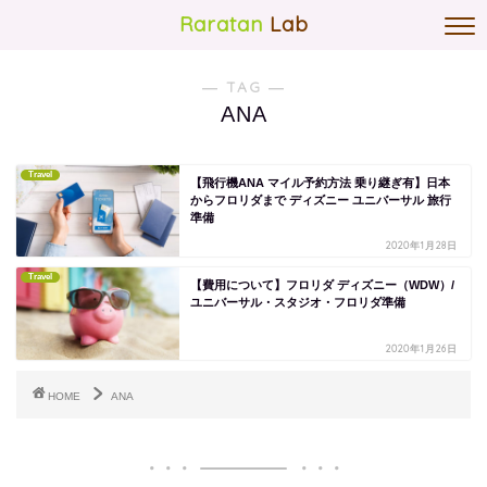
Raratan
Lab
― TAG ―
ANA
Travel
【飛行機ANA マイル予約方法 乗り継ぎ有】日本
からフロリダまで ディズニー ユニバーサル 旅行
準備
2020年1月28日
Travel
【費用について】フロリダ ディズニー（WDW）/
ユニバーサル・スタジオ・フロリダ準備
2020年1月26日
HOME
ANA